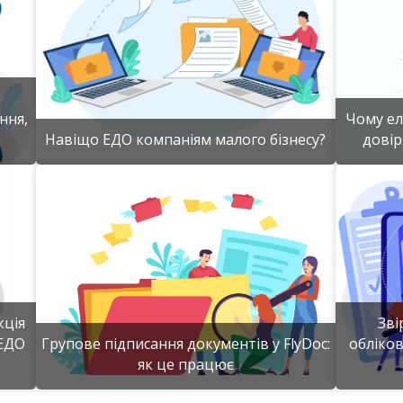
ння,
Чому е
Навіщо ЕДО компаніям малого бізнесу?
довір
Детальніше
кція
Зві
 ЕДО
Групове підписання документів у FlyDoc:
обліков
як це працює