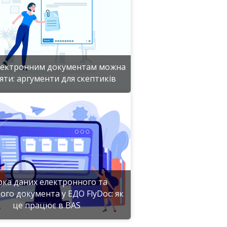
лектронним документам можна
яти: аргументи для скептиків
Детальніше
рка даних електронного та
ого документа у ЕДО FlyDoc: як
це працює в BAS