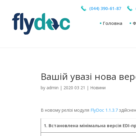
Не удалось подключится к базе данных
(044) 390-61-87
Головна
Ф
Вашій увазі нова верс
by
admin
|
2020 03 21
|
Новини
В новому релізі модуля
FlyDoc
1.1.3.7
здійснен
1. Встановлена мінімальна версія EDI-пр