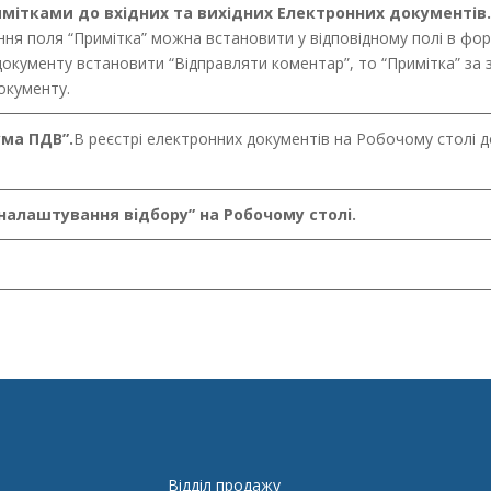
имітками до вхідних та вихідних Електронних документів.
ння поля “Примітка” можна встановити у відповідному полі в фор
окументу встановити “Відправляти коментар”, то “Примітка” за
окументу.
ума ПДВ”.
В реєстрі електронних документів на Робочому столі 
налаштування відбору” на Робочому столі.
Відділ продажу