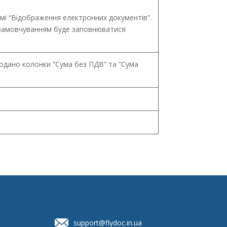
мі “Відображення електронних документів”.
 замовчуванням буде заповнюватися
додано колонки “Сума без ПДВ” та “Сума
support@flydoc.in.ua